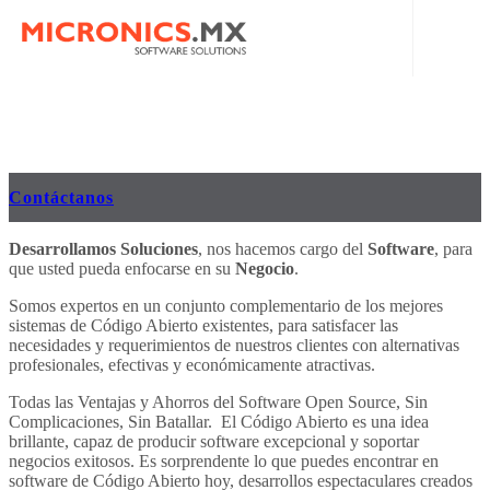
INICIO
Contáctanos
NOSOTROS
Desarrollamos Soluciones
, nos hacemos cargo del
Software
, para
MICRONICS MX
SERVICIOS
que usted pueda enfocarse en su
Negocio
.
POLÍTICA DE PRIVACIDAD
APPS – IOS Y ANDROID
BLOG
Somos expertos en un conjunto complementario de los mejores
sistemas de Código Abierto existentes, para satisfacer las
ERP
CONTACTO
necesidades y requerimientos de nuestros clientes con alternativas
profesionales, efectivas y económicamente atractivas.
POS
|
Todas las Ventajas y Ahorros del Software Open Source, Sin
Complicaciones, Sin Batallar. El Código Abierto es una idea
ECOMMERCE
EN
brillante, capaz de producir software excepcional y soportar
negocios exitosos. Es sorprendente lo que puedes encontrar en
WEBSITES
ES
software de Código Abierto hoy, desarrollos espectaculares creados