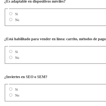
¿Es adaptable en dispositivos móviles?
Si
No
¿Está habilitado para vender en línea: carrito, métodos de pago,
Si
No
¿Inviertes en SEO o SEM?
Si
No