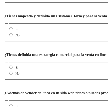
¿Tienes mapeado y definido un Customer Jorney para la venta 
Si
No
¿Tienes definida una estrategia comercial para la venta en líne
Si
No
¿Además de vender en línea en tu sitio web tienes o puedes pro
Si