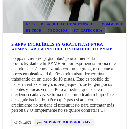
MARKETING DIGITAL
EXCEL-VBA
APPS
DESARROLLO DE SOFTWARE
ECOMMERCE
HI-TECH
NEGOCIOS
SIN CATEGORÍA
5 APPS INCREÍBLES (Y GRATUITAS) PARA
AUMENTAR LA PRODUCTIVIDAD DE TU PYME
5 apps increíbles (y gratuitas) para aumentar la
productividad de tu PYME Sé por experiencia propia que
cuando se está comenzando con un negocio, o se tiene a
pocos empleados, el dueño o administrador termina
trabajando en un circo de 10 pistas. Esto es posible de
hacer mientras el negocio sea pequeño, se tengan pocos
clientes y pocas ventas. Pero a medida que este va
creciendo cada vez se torna más complicado o imposible
de seguir haciendo. ¿Pero qué pasa si aun con el
crecimiento no se tiene el presupuesto para contratar más
personal? O simplemente no se quiere contratar [...]
07 Oct 2021
por
SOPORTE MICRONICS MX