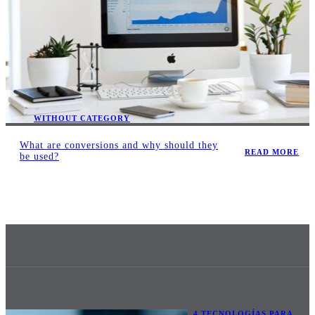
WITHOUT CATEGORY
What are conversions and why should they
READ MORE
be used?
4 TECNOLOGÍAS PARA