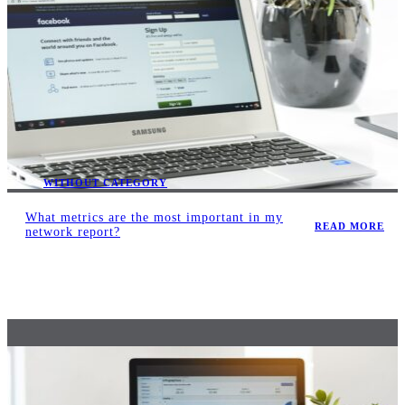
WITHOUT CATEGORY
What metrics are the most important in my
READ MORE
network report?