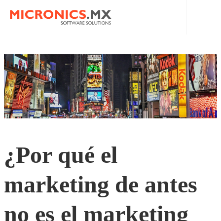
INICIO
NOSOTROS
MICRONICS MX
SERVICIOS
POLÍTICA DE PRIVACIDAD
APPS – IOS Y ANDROID
BLOG
¿Por qué el
ERP
CONTACTO
POS
|
marketing de antes
ECOMMERCE
EN
no es el marketing
WEBSITES
ES